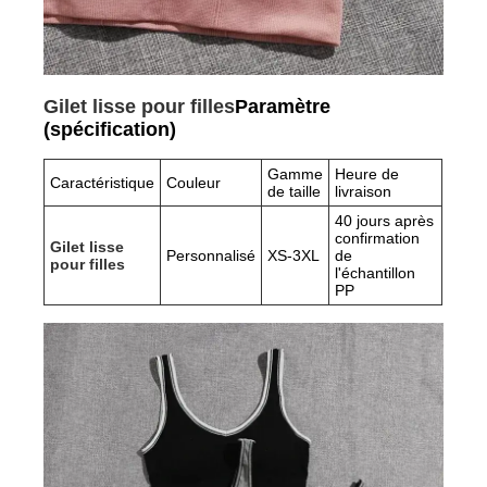
Gilet lisse pour filles
Paramètre
(spécification)
Gamme
Heure de
Caractéristique
Couleur
de taille
livraison
40 jours après
confirmation
Gilet lisse
Personnalisé
XS-3XL
de
pour filles
l'échantillon
PP