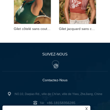
Gilet côtelé sans couture
Gilet jacquard sans couture
SUIVEZ-NOUS
Contactez-Nous
:NO.10, Daqiao Rd., ville de Chi'an, ville de Yiwu, ZheJiang, Chine
+86-18158356285
Tél:
X