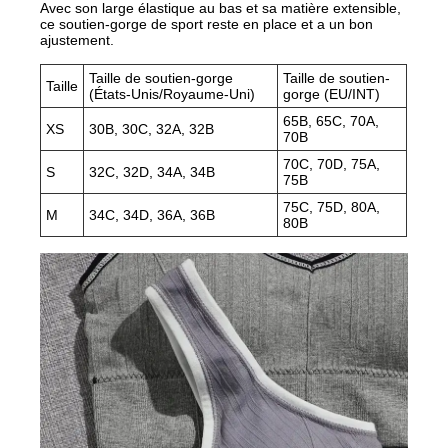
Avec son large élastique au bas et sa matière extensible,
ce soutien-gorge de sport reste en place et a un bon
ajustement.
Taille de soutien-gorge
Taille de soutien-
Taille
(États-Unis/Royaume-Uni)
gorge (EU/INT)
65B, 65C, 70A,
XS
30B, 30C, 32A, 32B
70B
70C, 70D, 75A,
S
32C, 32D, 34A, 34B
75B
75C, 75D, 80A,
M
34C, 34D, 36A, 36B
80B