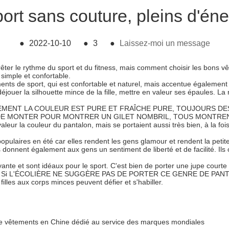
rt sans couture, pleins d'énerg
●
2022-10-10
●
3
●
Laissez-moi un message
ter le rythme du sport et du fitness, mais comment choisir les bons v
 simple et confortable.
tements de sport, qui est confortable et naturel, mais accentue également
déjouer la silhouette mince de la fille, mettre en valeur ses épaules. L
MENT LA COULEUR EST PURE ET FRAÎCHE PURE, TOUJOURS DES
 MONTER POUR MONTRER UN GILET NOMBRIL, TOUS MONTRENT UN
aleur la couleur du pantalon, mais se portaient aussi très bien, à la fois
opulaires en été car elles rendent les gens glamour et rendent la petit
nnent également aux gens un sentiment de liberté et de facilité. Ils on
yante et sont idéaux pour le sport. C'est bien de porter une jupe courte 
ns graisse. Si L'ÉCOLIÈRE NE SUGGÈRE PAS DE PORTER CE GENRE D
illes aux corps minces peuvent défier et s'habiller.
de vêtements en Chine dédié au service des marques mondiales