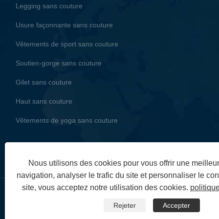
Legging sans couture
Usure façonnante sans couture
Vêtements de sport sans couture
Soutien-gorge sans couture
Gilet sans couture
Haut sans couture
Vêtements de yoga sans couture
Nous utilisons des cookies pour vous offrir une meille
navigation, analyser le trafic du site et personnaliser le con
site, vous acceptez notre utilisation des cookies.
politiqu
Copyright © 2024 ZheJiangZhuoGu Clothing Co., Ltd. - Vêtements d
Rejeter
Accepter