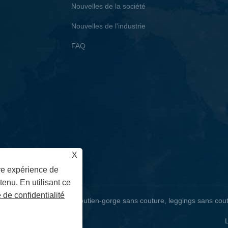
Nouvelles de la société
Nouvelles de l'industrie
FAQ
X
ure expérience de
tenu. En utilisant ce
e de confidentialité
e yoga sans couture, soutien-gorge sans couture, leggings sans coutu