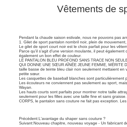
Vêtements de spo
Pendant la chaude saison estivale, nous ne pouvons pas arrê
1. Gilet de sport pantalon nombril noir, plein de mouvement,
Le gilet de sport court noir est le choix parfait pour les vê
Parce qu'il s'agit d'une version moulante, il peut également 
également un bon effet de couleur.
LE PANTALON BLEU PROFOND SANS TRACE NON SEULE
QUI DONNE UNE SŒUR AÎNÉE JEUNE FEMME, MÉRITE DE
taille basse de teinte bleu clair non seulement mettaient en v
petite sœur.
Les casquettes de baseball blanches sont particulièrement p
Les écouteurs ne conviennent pas seulement au sport, mais do
Wayan.
Les hauts courts sont parfaits pour montrer notre taille attra
seulement pour les filles avec une taille fine et sa
CORPS, le pantalon sans couture ne fait pas exception. Les f
Précédent:
L'avantage du shaper sans couture ?
Suivant:
Nouveau chapitre, nouveau voyage - Un fabricant 