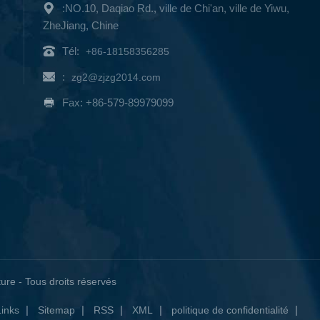
:NO.10, Daqiao Rd., ville de Chi'an, ville de Yiwu,
ZheJiang, Chine
Tél:
+86-18158356285
:
zg2@zjzg2014.com
Fax: +86-579-89979099
re - Tous droits réservés
|
|
|
|
|
Links
Sitemap
RSS
XML
politique de confidentialité