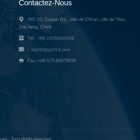
Contactez-Nous
:NO.10, Daqiao Rd., ville de Chi'an, ville de Yiwu,
ZheJiang, Chine
Tél:
+86-18158356285
:
zg2@zjzg2014.com
Fax: +86-579-89979099
re - Tous droits réservés