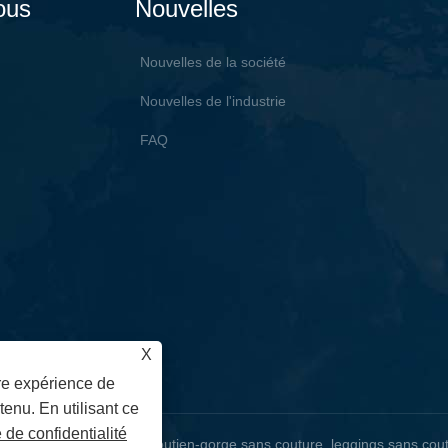
ous
Nouvelles
Nouvelles de la société
Nouvelles de l'industrie
FAQ
X
ure expérience de
tenu. En utilisant ce
e de confidentialité
e yoga sans couture, soutien-gorge sans couture, leggings sans coutu