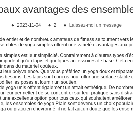
ipaux avantages des ensembl
●
2023-11-04
●
2
●
Laissez-moi un message
onde entier et de nombreux amateurs de fitness se tournent ve
nsembles de yoga simples offrent une variété d'avantages aux p
simples est leur simplicité. Contrairement à d'autres types d'
mportent qu'un tapis et quelques accessoires de base. Cela en f
ir dans du matériel coûteux.
eur polyvalence. Que vous préfériez un yoga doux et réparateur
besoins. Les tapis sont conçus pour offrir une surface stable e
difier les poses et fournir un soutien.
e yoga unis offrent également un attrait esthétique. De nombreu
 leur permettent de se concentrer sur leur pratique sans distra
une excellente option pour tous ceux qui souhaitent améliorer
étique, les ensembles de yoga Plain sont devenus un choix popul
a ou praticien chevronné, il ne fait aucun doute que les ensem