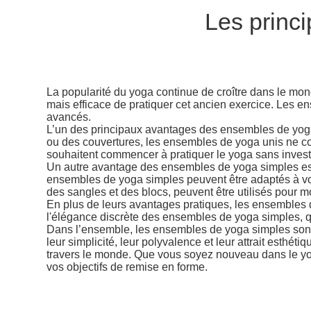
Les princ
La popularité du yoga continue de croître dans le m
mais efficace de pratiquer cet ancien exercice. Les e
avancés.
L’un des principaux avantages des ensembles de yoga 
ou des couvertures, les ensembles de yoga unis ne co
souhaitent commencer à pratiquer le yoga sans invest
Un autre avantage des ensembles de yoga simples est l
ensembles de yoga simples peuvent être adaptés à vos 
des sangles et des blocs, peuvent être utilisés pour mo
En plus de leurs avantages pratiques, les ensembles d
l'élégance discrète des ensembles de yoga simples, qui
Dans l’ensemble, les ensembles de yoga simples sont 
leur simplicité, leur polyvalence et leur attrait esth
travers le monde. Que vous soyez nouveau dans le yog
vos objectifs de remise en forme.