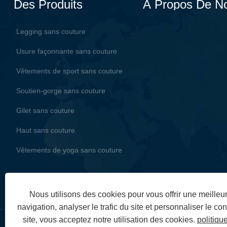
Des Produits
À Propos De N
Legging sans couture
Usure façonnante sans couture
Vêtements de sport sans couture
Soutien-gorge sans couture
Gilet sans couture
Haut sans couture
Vêtements de yoga sans couture
Nous utilisons des cookies pour vous offrir une meille
navigation, analyser le trafic du site et personnaliser le con
site, vous acceptez notre utilisation des cookies.
politiqu
Copyright © 2024 ZheJiangZhuoGu Clothing Co., Ltd. - Vêtements d