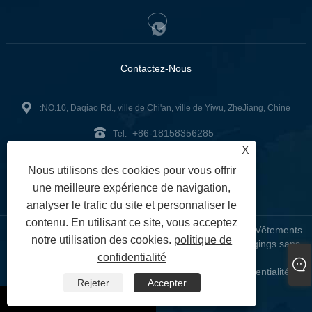
Contactez-Nous
:NO.10, Daqiao Rd., ville de Chi'an, ville de Yiwu, ZheJiang, Chine
+86-18158356285
Tél:
X
zg2@zjzg2014.com
:
Nous utilisons des cookies pour vous offrir
Fax: +86-579-89979099
une meilleure expérience de navigation,
analyser le trafic du site et personnaliser le
contenu. En utilisant ce site, vous acceptez
Copyright © 2024 ZheJiangZhuoGu Clothing Co., Ltd. - Vêtements
notre utilisation des cookies.
politique de
de yoga sans couture, soutien-gorge sans couture, leggings sans
confidentialité
couture - Tous droits réservés
Links
Sitemap
RSS
XML
politique de confidentialité
|
|
|
|
|
Rejeter
Accepter
whatsapp