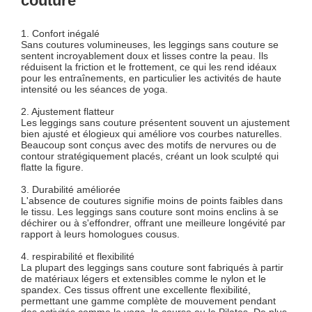
couture
1. Confort inégalé
Sans coutures volumineuses, les leggings sans couture se
sentent incroyablement doux et lisses contre la peau. Ils
réduisent la friction et le frottement, ce qui les rend idéaux
pour les entraînements, en particulier les activités de haute
intensité ou les séances de yoga.
2. Ajustement flatteur
Les leggings sans couture présentent souvent un ajustement
bien ajusté et élogieux qui améliore vos courbes naturelles.
Beaucoup sont conçus avec des motifs de nervures ou de
contour stratégiquement placés, créant un look sculpté qui
flatte la figure.
3. Durabilité améliorée
L'absence de coutures signifie moins de points faibles dans
le tissu. Les leggings sans couture sont moins enclins à se
déchirer ou à s'effondrer, offrant une meilleure longévité par
rapport à leurs homologues cousus.
4. respirabilité et flexibilité
La plupart des leggings sans couture sont fabriqués à partir
de matériaux légers et extensibles comme le nylon et le
spandex. Ces tissus offrent une excellente flexibilité,
permettant une gamme complète de mouvement pendant
des activités comme le yoga, la course ou le Pilates. De plus,