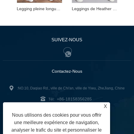
Legging pleine longueur en maille chinée
Leggings de Heather Leopard pleine longueur
SUIVEZ-NOUS
Contactez-Nous
:NO.10, Daqiao Rd., ville de Chi'an, ville de Yiwu, ZheJiang, Chine
+86-18158356285
Tél:
X
zg2@zjzg2014.com
:
Nous utilisons des cookies pour vous offrir
Fax: +86-579-89979099
une meilleure expérience de navigation,
analyser le trafic du site et personnaliser le