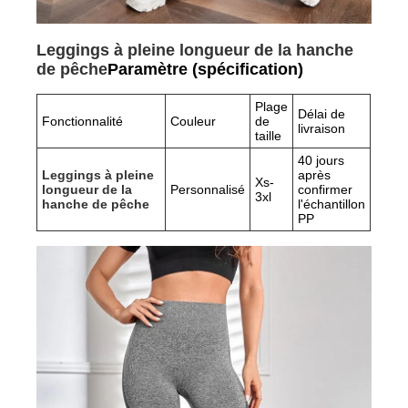
Leggings à pleine longueur de la hanche
de pêche
Paramètre (spécification)
Plage
Délai de
Fonctionnalité
Couleur
de
livraison
taille
40 jours
Leggings à pleine
après
Xs-
longueur de la
Personnalisé
confirmer
3xl
hanche de pêche
l'échantillon
PP