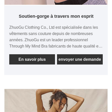
Soutien-gorge à travers mon esprit
ZhuoGu Clothing Co., Ltd est spécialisée dans les
vêtements sans couture depuis de nombreuses
années. ZhuoGu est un leader professionnel
Through My Mind Bra fabricants de haute qualité et
à prix raisonnable. Nous adhérerons toujours à
l'objectif "qualité, crédibilité", avec des méthodes de
En savoir plus
envoyer une demande
gestion scientifiques , force technique forte,
continuera à approfondir la réforme, le mécanisme
d'innovation, l'adaptation au marché, le
développement global, l'accueil d'amis de tous
horizons venus visiter, l'orientation et les
négociations commerciales.