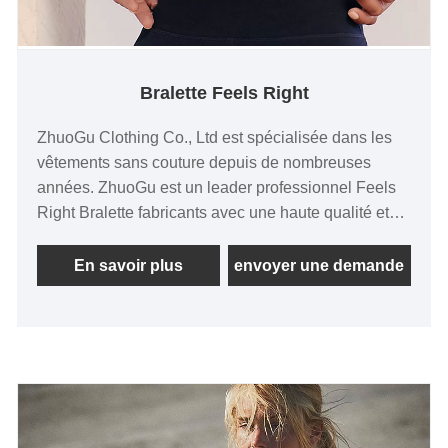
Bralette Feels Right
ZhuoGu Clothing Co., Ltd est spécialisée dans les
vêtements sans couture depuis de nombreuses
années. ZhuoGu est un leader professionnel Feels
Right Bralette fabricants avec une haute qualité et
un prix raisonnable. Nous adhérerons toujours à
l'objectif "qualité, crédibilité", avec des méthodes de
En savoir plus
envoyer une demande
gestion scientifiques, forte force technique,
continuera à approfondir la réforme, mécanisme
d'innovation, s'adapter au marché, développement
global, accueillir des amis de tous horizons venus
visiter, des conseils et des négociations
commerciales.