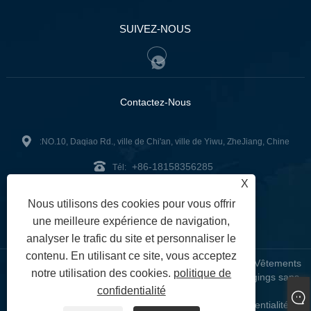
SUIVEZ-NOUS
Contactez-Nous
:NO.10, Daqiao Rd., ville de Chi'an, ville de Yiwu, ZheJiang, Chine
+86-18158356285
Tél:
X
zg2@zjzg2014.com
:
Nous utilisons des cookies pour vous offrir
Fax: +86-579-89979099
une meilleure expérience de navigation,
analyser le trafic du site et personnaliser le
contenu. En utilisant ce site, vous acceptez
Copyright © 2024 ZheJiangZhuoGu Clothing Co., Ltd. - Vêtements
notre utilisation des cookies.
politique de
de yoga sans couture, soutien-gorge sans couture, leggings sans
confidentialité
couture - Tous droits réservés
Links
Sitemap
RSS
XML
politique de confidentialité
|
|
|
|
|