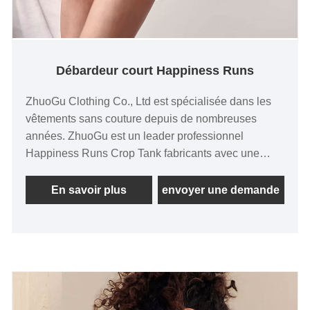
Débardeur court Happiness Runs
ZhuoGu Clothing Co., Ltd est spécialisée dans les
vêtements sans couture depuis de nombreuses
années. ZhuoGu est un leader professionnel
Happiness Runs Crop Tank fabricants avec une
haute qualité et un prix raisonnable. Nous
adhérerons toujours à l'objectif "qualité, crédibilité",
En savoir plus
envoyer une demande
avec des méthodes de gestion scientifiques , force
technique forte, continuera à approfondir la réforme,
le mécanisme d'innovation, l'adaptation au marché,
le développement global, l'accueil d'amis de tous
horizons venus visiter, l'orientation et les
négociations commerciales.