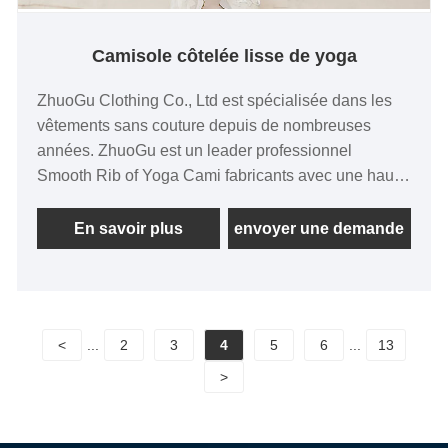
Camisole côtelée lisse de yoga
ZhuoGu Clothing Co., Ltd est spécialisée dans les
vêtements sans couture depuis de nombreuses
années. ZhuoGu est un leader professionnel
Smooth Rib of Yoga Cami fabricants avec une haute
qualité et un prix raisonnable. Nous adhérerons
toujours à l'objectif "qualité, crédibilité", avec une
En savoir plus
envoyer une demande
gestion scientifique méthodes, force technique forte,
continuera à approfondir la réforme, mécanisme
d'innovation, s'adapter au marché, développement
global, accueillir des amis de tous horizons venus
<
...
2
3
4
5
6
...
13
visiter, des conseils et des négociations
commerciales.
>