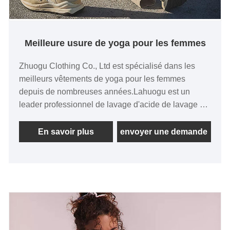
Meilleure usure de yoga pour les femmes
Zhuogu Clothing Co., Ltd est spécialisé dans les
meilleurs vêtements de yoga pour les femmes
depuis de nombreuses années.Lahuogu est un
leader professionnel de lavage d'acide de lavage de
yoga, les fabricants avec des méthodes de gestion
scientifique et raisonnable, nous allons toujours
En savoir plus
envoyer une demande
approfondir la réforme, la qualité de l'innovation,
l'adaptation à la référence, le développement de
marché, le développement de la vie, le
développement de la vie, la vie à la vie, la vie à la
vie, la vie à la vie, le mécanisme de la vie, la vie, le
mécanisme de la vie, la vie, le mécanisme de la vie,
la vie en matière de vie, de la vie, de la vie, de la vie,