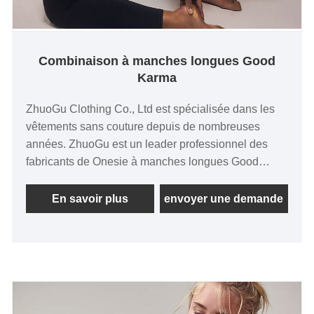
Combinaison à manches longues Good
Karma
ZhuoGu Clothing Co., Ltd est spécialisée dans les
vêtements sans couture depuis de nombreuses
années. ZhuoGu est un leader professionnel des
fabricants de Onesie à manches longues Good
Karma de haute qualité et à un prix raisonnable.
méthodes de gestion, force technique forte,
En savoir plus
envoyer une demande
continuera à approfondir la réforme, mécanisme
d'innovation, s'adapter au marché, développement
global, accueillir des amis de tous horizons venus
visiter, des conseils et des négociations
commerciales.