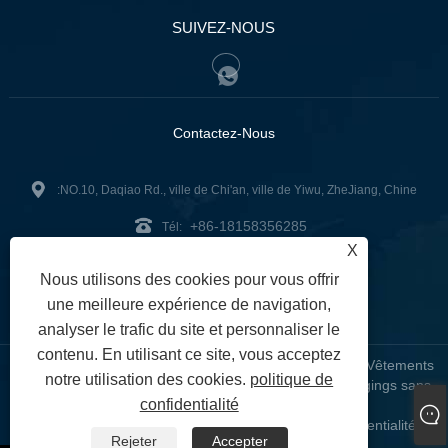
SUIVEZ-NOUS
Contactez-Nous
:NO.10, Daqiao Rd., ville de Chi'an, ville de Yiwu, ZheJiang, Chine
+86-18158356285
Tél:
X
zg2@zjzg2014.com
:
Nous utilisons des cookies pour vous offrir
Fax: +86-579-89979099
une meilleure expérience de navigation,
analyser le trafic du site et personnaliser le
contenu. En utilisant ce site, vous acceptez
Copyright © 2024 ZheJiangZhuoGu Clothing Co., Ltd. - Vêtements
notre utilisation des cookies.
politique de
de yoga sans couture, soutien-gorge sans couture, leggings sans
confidentialité
couture - Tous droits réservés
Links
Sitemap
RSS
XML
politique de confidentialité
|
|
|
|
|
Rejeter
Accepter