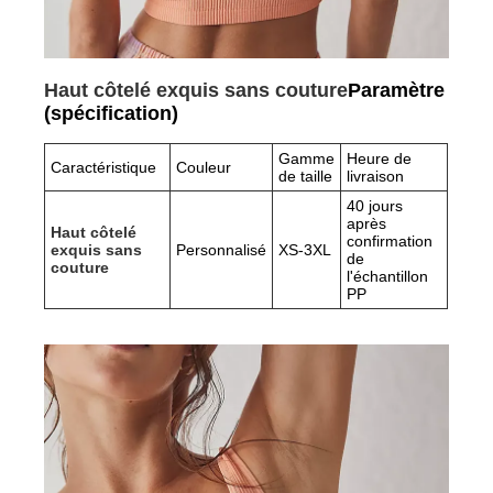
Haut côtelé exquis sans couture
Paramètre
(spécification)
Gamme
Heure de
Caractéristique
Couleur
de taille
livraison
40 jours
après
Haut côtelé
confirmation
exquis sans
Personnalisé
XS-3XL
de
couture
l'échantillon
PP