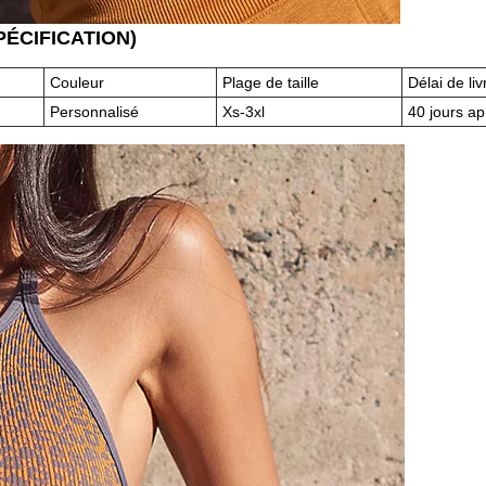
SPÉCIFICATION)
Couleur
Plage de taille
Délai de li
Personnalisé
Xs-3xl
40 jours ap