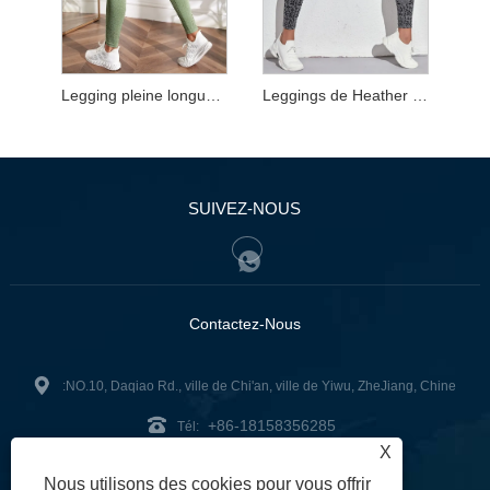
Legging pleine longueur en maille chinée
Leggings de Heather Leopard pleine longueur
SUIVEZ-NOUS
Contactez-Nous
:NO.10, Daqiao Rd., ville de Chi'an, ville de Yiwu, ZheJiang, Chine
+86-18158356285
Tél:
X
zg2@zjzg2014.com
:
Nous utilisons des cookies pour vous offrir