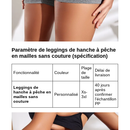
Paramètre de leggings de hanche à pêche
en mailles sans couture (spécification)
Plage
Délai de
Fonctionnalité
Couleur
de
livraison
taille
40 jours
Leggings de
après
hanche à pêche en
Xs-
Personnalisé
confirmer
mailles sans
3xl
l'échantillon
couture
PP