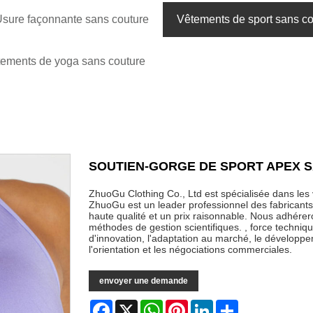
sure façonnante sans couture
Vêtements de sport sans co
ements de yoga sans couture
SOUTIEN-GORGE DE SPORT APEX 
ZhuoGu Clothing Co., Ltd est spécialisée dans l
ZhuoGu est un leader professionnel des fabricant
haute qualité et un prix raisonnable. Nous adhérerons
méthodes de gestion scientifiques. , force techniq
d'innovation, l'adaptation au marché, le développem
l'orientation et les négociations commerciales.
envoyer une demande
Facebook
X
WhatsApp
Pinterest
LinkedIn
Share