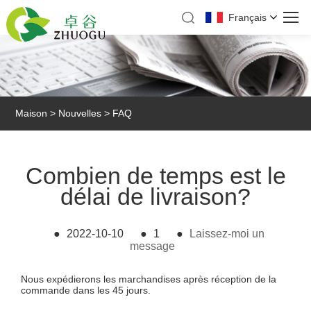
Français
Maison
>
Nouvelles
>
FAQ
Combien de temps est le
délai de livraison?
●
2022-10-10
●
1
●
Laissez-moi un
message
Nous expédierons les marchandises après réception de la
commande dans les 45 jours.