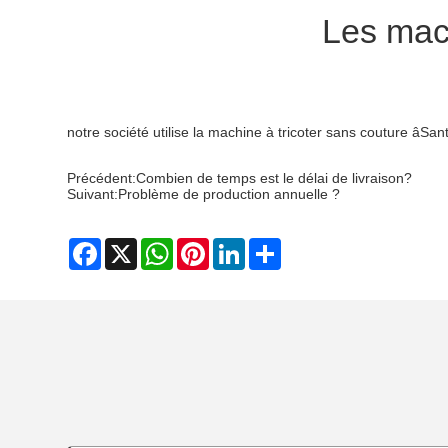
Les mach
notre société utilise la machine à tricoter sans couture âSant
Précédent:
Combien de temps est le délai de livraison?
Suivant:
Problème de production annuelle ?
Facebook
X
WhatsApp
Pinterest
LinkedIn
Share