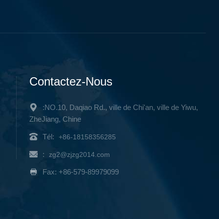
Contactez-Nous
:NO.10, Daqiao Rd., ville de Chi'an, ville de Yiwu,
ZheJiang, Chine
Tél:
+86-18158356285
:
zg2@zjzg2014.com
Fax: +86-579-89979099