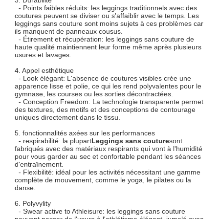
- Points faibles réduits: les leggings traditionnels avec des
coutures peuvent se diviser ou s'affaiblir avec le temps. Les
leggings sans couture sont moins sujets à ces problèmes car
ils manquent de panneaux cousus.
- Étirement et récupération: les leggings sans couture de
haute qualité maintiennent leur forme même après plusieurs
usures et lavages.
4. Appel esthétique
- Look élégant: L'absence de coutures visibles crée une
apparence lisse et polie, ce qui les rend polyvalentes pour le
gymnase, les courses ou les sorties décontractées.
- Conception Freedom: La technologie transparente permet
des textures, des motifs et des conceptions de contourage
uniques directement dans le tissu.
5. fonctionnalités axées sur les performances
- respirabilité: la plupart
Leggings sans couture
sont
fabriqués avec des matériaux respirants qui vont à l'humidité
pour vous garder au sec et confortable pendant les séances
d'entraînement.
- Flexibilité: idéal pour les activités nécessitant une gamme
complète de mouvement, comme le yoga, le pilates ou la
danse.
6. Polyvylity
- Swear active to Athleisure: les leggings sans couture
peuvent passer de l'usure à l'athlétisme élégant, jumelé avec