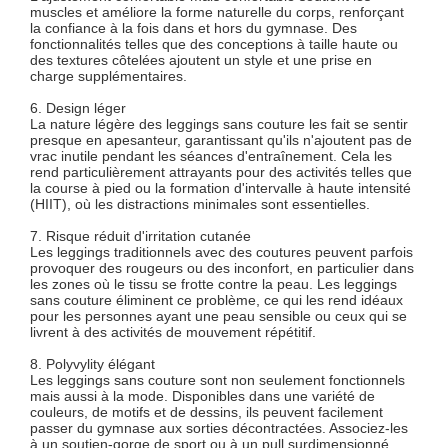
muscles et améliore la forme naturelle du corps, renforçant
la confiance à la fois dans et hors du gymnase. Des
fonctionnalités telles que des conceptions à taille haute ou
des textures côtelées ajoutent un style et une prise en
charge supplémentaires.
6. Design léger
La nature légère des leggings sans couture les fait se sentir
presque en apesanteur, garantissant qu'ils n'ajoutent pas de
vrac inutile pendant les séances d'entraînement. Cela les
rend particulièrement attrayants pour des activités telles que
la course à pied ou la formation d'intervalle à haute intensité
(HIIT), où les distractions minimales sont essentielles.
7. Risque réduit d'irritation cutanée
Les leggings traditionnels avec des coutures peuvent parfois
provoquer des rougeurs ou des inconfort, en particulier dans
les zones où le tissu se frotte contre la peau. Les leggings
sans couture éliminent ce problème, ce qui les rend idéaux
pour les personnes ayant une peau sensible ou ceux qui se
livrent à des activités de mouvement répétitif.
8. Polyvylity élégant
Les leggings sans couture sont non seulement fonctionnels
mais aussi à la mode. Disponibles dans une variété de
couleurs, de motifs et de dessins, ils peuvent facilement
passer du gymnase aux sorties décontractées. Associez-les
à un soutien-gorge de sport ou à un pull surdimensionné