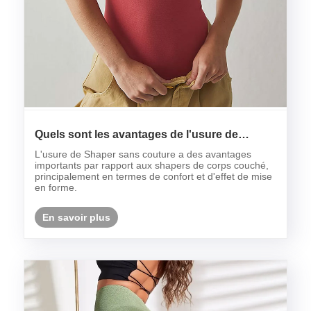
Quels sont les avantages de l'usure de
Shaper sans couture sur l'usure de Shaper
L'usure de Shaper sans couture a des avantages
Samed?
importants par rapport aux shapers de corps couché,
principalement en termes de confort et d'effet de mise
en forme.
En savoir plus