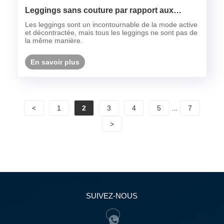
Leggings sans couture par rapport aux
leggings traditionnels cousus: quelle est la
Les leggings sont un incontournable de la mode active
différence?
et décontractée, mais tous les leggings ne sont pas de
la même manière.
En savoir plus
<
1
2
3
4
5
...
7
>
SUIVEZ-NOUS