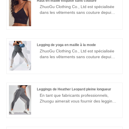
Haut en maille exquise sans couture
réforme, mécanisme d'innovation,
ZhuoGu Clothing Co., Ltd est spécialisée
s'adapter au marché, développement
dans les vêtements sans couture depuis
global, accueillir des amis de tous
de nombreuses années. ZhuoGu est un
horizons à visiter, des conseils et des
leader professionnel des fabricants de
négociations commerciales.
hauts en maille exquis sans couture de
haute qualité et à un prix raisonnable.
Nous adhérerons toujours à l'objectif de
Legging de yoga en maille à la mode
"qualité, crédibilité", avec des méthodes
ZhuoGu Clothing Co., Ltd est spécialisée
de gestion scientifiques , force technique
dans les vêtements sans couture depuis
forte, continuera à approfondir la réforme,
de nombreuses années. ZhuoGu est un
le mécanisme d'innovation, l'adaptation
leader professionnel des fabricants de
au marché, le développement global,
leggings de yoga Fashion Mesh de haute
l'accueil d'amis de tous horizons venus
qualité et à un prix raisonnable. Nous
visiter, l'orientation et les négociations
adhérerons toujours à l'objectif "qualité,
commerciales.
Leggings de Heather Leopard pleine longueur
crédibilité", avec des méthodes de gestion
En tant que fabricants professionnels,
scientifiques , force technique forte,
Zhuogu aimerait vous fournir des leggings
continuera à approfondir la réforme, le
de Heather Leopard. Zhuogu Clothing
mécanisme d'innovation, l'adaptation au
Co., Ltd est spécialisé dans les vêtements
marché, le développement global,
sans couture depuis de nombreuses
l'accueil d'amis de tous horizons venus
années. Nous adhérerons toujours à
visiter, l'orientation et les négociations