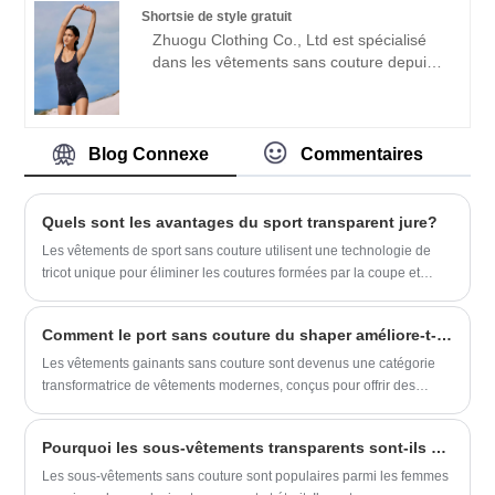
l'objectif de la «qualité, de la crédibilité»,
commerciales.
Shortsie de style gratuit
avec des méthodes de gestion
Zhuogu Clothing Co., Ltd est spécialisé
scientifique, une forte force technique,
dans les vêtements sans couture depuis
continuera d'approfondir la réforme, le
de nombreuses années.Zhuogu est un
mécanisme d'innovation, l'adaptation du
fabricant de shortsie de style de style libre
marché, le développement complet, les
professionnel avec un objectif de haute
amis bienvenus de tous les horizons
qualité et raisonnable. négociations.
Blog Connexe
Commentaires
viennent visiter, les conseils et les
négociations commerciales.
Quels sont les avantages du sport transparent jure?
Les vêtements de sport sans couture utilisent une technologie de
tricot unique pour éliminer les coutures formées par la coupe et
l'épissage traditionnels, améliorant considérablement le confort de
port.
Comment le port sans couture du shaper améliore-t-il le confort, l'ajustement et la confiance dans le corps ?
Les vêtements gainants sans couture sont devenus une catégorie
transformatrice de vêtements modernes, conçus pour offrir des
silhouettes lisses, un confort amélioré et un soutien invisible sous
les vêtements de tous les jours. Contrairement aux vêtements de
Pourquoi les sous-vêtements transparents sont-ils si populaires parmi les femmes?
forme traditionnels qui reposent souvent sur des coutures rigides et
des panneaux restrictifs, la technologie sans couture se concentre
Les sous-vêtements sans couture sont populaires parmi les femmes