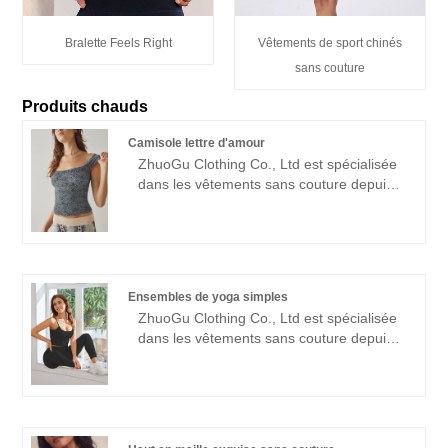
Bralette Feels Right
Vêtements de sport chinés
sans couture
Produits chauds
Camisole lettre d'amour
ZhuoGu Clothing Co., Ltd est spécialisée
dans les vêtements sans couture depuis
de nombreuses années. ZhuoGu est un
leader professionnel des fabricants de
Love Letter Cami de haute qualité et à un
prix raisonnable. forte force technique,
continuera à approfondir la réforme,
Ensembles de yoga simples
mécanisme d'innovation, s'adapter au
ZhuoGu Clothing Co., Ltd est spécialisée
marché, développement global, accueillir
dans les vêtements sans couture depuis
des amis de tous horizons venus visiter,
de nombreuses années. ZhuoGu est un
des conseils et des négociations
leader professionnel des fabricants
commerciales.
d'ensembles de yoga simples de haute
qualité et à un prix raisonnable. forte force
technique, continuera à approfondir la