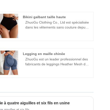
Bikini galbant taille haute
ZhuoGu Clothing Co., Ltd est spécialisée
dans les vêtements sans couture depuis
de nombreuses années. ZhuoGu est un
leader professionnel des fabricants de
bikinis taille haute de haute qualité et à
un prix raisonnable. Nous adhérerons
toujours à l'objectif de "qualité,
Legging en maille chinée
crédibilité", avec des méthodes de
ZhuoGu est un leader professionnel des
gestion scientifiques , force technique
fabricants de leggings Heather Mesh de
forte, continuera à approfondir la
haute qualité et à un prix raisonnable.
réforme, le mécanisme d'innovation,
marché, développement global, accueil
l'adaptation au marché, le
d'amis de tous horizons venus visiter,
développement global, l'accueil d'amis
conseils et négociations commerciales.
de tous horizons venus visiter,
ZhuoGu Clothing Co., Ltd est spécialisée
l'orientation et les négociations
dans les vêtements sans couture depuis
commerciales.
de nombreuses années.
 à quatre aiguilles et six fils en usine
e aiguilles et six fils