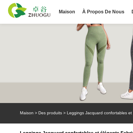
Maison
À Propos De Nous
Maison
>
Des produits
>
Leggings Jacquard confortables et