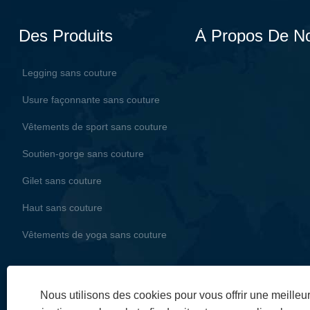
Des Produits
À Propos De N
Legging sans couture
Usure façonnante sans couture
Vêtements de sport sans couture
Soutien-gorge sans couture
Gilet sans couture
Haut sans couture
Vêtements de yoga sans couture
Nous utilisons des cookies pour vous offrir une meille