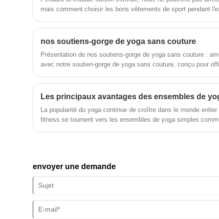
l'adaptation au marché, le
mais comment choisir les bons vêtements de sport pendant l'e
développement global, l'accueil d'amis
de tous horizons venus visiter,
l'orientation et les négociations
nos soutiens-gorge de yoga sans couture
commerciales.
Présentation de nos soutiens-gorge de yoga sans couture : am
avec notre soutien-gorge de yoga sans couture, conçu pour offri
inégalés tout au long de votre pratique. Conçu avec des tissus 
sans couture, notre soutien-gorge de yoga sans couture offre 
bouge avec vous, permettant un mouvement et une flexibilité san
Les principaux avantages des ensembles de yo
propriétés d'évacuation de l'humidité vous permettent de vous se
La popularité du yoga continue de croître dans le monde entie
conception sans fil et sans étiquette garantit un port sans irri
fitness se tournent vers les ensembles de yoga simples comm
concentrer uniquement sur votre pratique. Avec des bretelles 
pratiquer cet exercice ancien. Les ensembles de yoga simples 
tailles, nos soutiens-gorge de yoga sans couture offrent un a
aux praticiens de tous niveaux, des débutants aux yogis avan
type de corps. Découvrez le mélange parfait de style, de conf
soutiens-gorge de yoga sans couture, le compagnon ultime pou
envoyer une demande