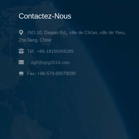
Contactez-Nous
:NO.10, Daqiao Rd., ville de Chi'an, ville de Yiwu,
ZheJiang, Chine
Tél:
+86-18158356285
:
zg2@zjzg2014.com
Fax: +86-579-89979099