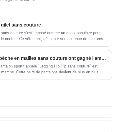
 gilet sans couture
t sans couture s’est imposé comme un choix populaire pour
de confort. Ce vêtement, défini par son absence de coutures
moderne à la fois stylé et pratique.
Les leggings de hanche à pêche en mailles sans couture ont gagné l'amour de plus en plus de femmes
talon sportif appelé "Legging Hip Hip sans couture" est
 marché. Cette paire de pantalons devient de plus en plus
tness en raison de son élasticité élevée, de son absorption de
t de son ajustement confortable.