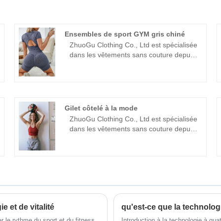
Ensembles de sport GYM gris chiné
ZhuoGu Clothing Co., Ltd est spécialisée
dans les vêtements sans couture depuis
de nombreuses années. ZhuoGu est un
leader professionnel GYM Grey Heather
Sport Sets fabricants avec une haute
qualité et un prix raisonnable. Nous
adhérerons toujours à l'objectif "qualité,
Gilet côtelé à la mode
crédibilité", avec une gestion scientifique
ZhuoGu Clothing Co., Ltd est spécialisée
méthodes, force technique forte,
dans les vêtements sans couture depuis
continuera à approfondir la réforme,
de nombreuses années. ZhuoGu est un
mécanisme d'innovation, s'adapter au
leader professionnel des fabricants de
marché, développement global, accueillir
gilets à la mode de haute qualité et à un
des amis de tous horizons venus visiter,
prix raisonnable. forte force technique,
des conseils et des négociations
continuera à approfondir la réforme,
commerciales.
mécanisme d'innovation, s'adapter au
marché, développement global, accueillir
 et de vitalité
qu'est-ce que la technologie
des amis de tous horizons venus visiter,
des conseils et des négociations
 le rythme du sport et du fitness,
Introduction à la technologie à quatr