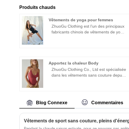
Produits chauds
Vêtements de yoga pour femmes
ZhuoGu Clothing est l’un des principaux
fabricants chinois de vêtements de yoga
pour femmes.
Apportez la chaleur Body
ZhuoGu Clothing Co., Ltd est spécialisée
dans les vêtements sans couture depuis
de nombreuses années. ZhuoGu est un
leader professionnel Apportez les
fabricants de Body Heat avec une haute
qualité et un prix raisonnable. Nous
Blog Connexe
Commentaires
adhérerons toujours à l'objectif "qualité,
crédibilité", avec des méthodes de
gestion scientifiques , force technique
Vêtements de sport sans couture, pleins d'énergie
forte, continuera à approfondir la
réforme, le mécanisme d'innovation,
Pendant la chaude saison estivale, nous ne pouvons pas arrêter