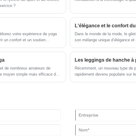
commerciales.
xercice ?
L'élégance et le confort du
éliorez votre expérience de yoga
Dans le monde de la mode, le gile
r un confort et un soutien
son mélange unique d’élégance et 
respirants et une construction
apparentes, offre un look épuré et 
une sensation de seconde peau qui
s restriction sur le tapis. Les
ga
ntir frais et sec, tandis que la
r et de nombreux amateurs de
Récemment, un nouveau type de pan
tation, vous permettant de vous
e moyen simple mais efficace de
rapidement devenu populaire sur le
réglables et une large gamme de
offrent une variété d'avantages
populaire parmi les amateurs de fi
justement personnalisé pour chaque
cés.
transpiration, de sa respirabilité e
ort et de performance avec nos
r votre voyage de yoga !