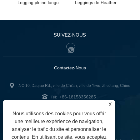
Legging pleine longueur en maille chinée
Leggings de Heather Leopard pleine longueur
SUIVEZ-NOUS
Contactez-Nous
:NO.10, Daqiao Rd., ville de Chi'an, ville de Yiwu, ZheJiang, Chine
+86-18158356285
Tél:
X
zg2@zjzg2014.com
:
Nous utilisons des cookies pour vous offrir
Fax: +86-579-89979099
une meilleure expérience de navigation,
analyser le trafic du site et personnaliser le
contenu. En utilisant ce site, vous acceptez