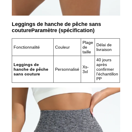
Leggings de hanche de pêche sans
couture
Paramètre (spécification)
Plage
Délai de
Fonctionnalité
Couleur
de
livraison
taille
40 jours
Leggings de
après
Xs-
hanche de pêche
Personnalisé
confirmer
3xl
sans couture
l'échantillon
PP