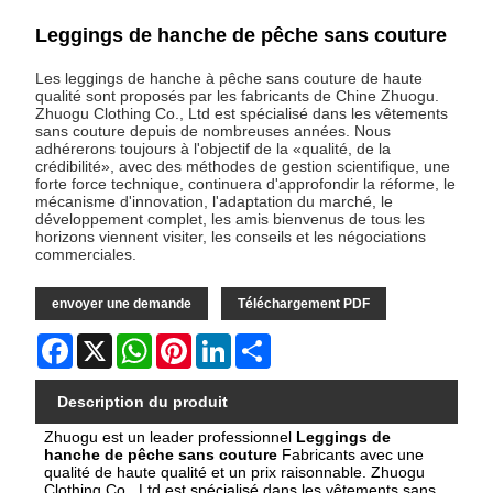
Leggings de hanche de pêche sans couture
Les leggings de hanche à pêche sans couture de haute
qualité sont proposés par les fabricants de Chine Zhuogu.
Zhuogu Clothing Co., Ltd est spécialisé dans les vêtements
sans couture depuis de nombreuses années. Nous
adhérerons toujours à l'objectif de la «qualité, de la
crédibilité», avec des méthodes de gestion scientifique, une
forte force technique, continuera d'approfondir la réforme, le
mécanisme d'innovation, l'adaptation du marché, le
développement complet, les amis bienvenus de tous les
horizons viennent visiter, les conseils et les négociations
commerciales.
envoyer une demande
Téléchargement PDF
Facebook
X
WhatsApp
Pinterest
LinkedIn
Share
Description du produit
Zhuogu est un
leader professionnel
Leggings de
hanche de pêche sans couture
Fabricants avec une
qualité de haute qualité et un prix raisonnable.
Zhuogu
Clothing Co., Ltd est spécialisé dans les vêtements sans