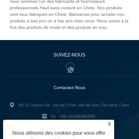
nous sommes l’un des fabricants et fournisseurs
professionnels Haut sans couture en Chine. Nos produits
sont tous fabriqués en Chine. Bienvenue pour acheter nos
produits à bas prix ou à bas prix chez nous. Nous avons à la
fois des produits de mode et des produits en vrac.
SUIVEZ-NOUS
Contactez-Nous
:NO.10, Daqiao Rd., ville de Chi'an, ville de Yiwu, ZheJiang, Chine
+86-18158356285
Tél:
X
zg2@zjzg2014.com
:
Nous utilisons des cookies pour vous offrir