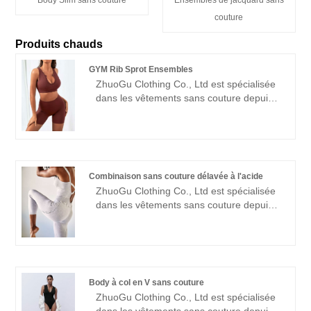
Body Slim sans couture
Ensembles de jacquard sans
couture
Produits chauds
GYM Rib Sprot Ensembles
ZhuoGu Clothing Co., Ltd est spécialisée
dans les vêtements sans couture depuis
de nombreuses années. ZhuoGu est un
leader professionnel GYM Rib Sprot Sets
fabricants de haute qualité et à un prix
raisonnable. Nous adhérerons toujours à
l'objectif "qualité, crédibilité", avec des
Combinaison sans couture délavée à l'acide
méthodes de gestion scientifiques , force
ZhuoGu Clothing Co., Ltd est spécialisée
technique forte, continuera à approfondir
dans les vêtements sans couture depuis
la réforme, le mécanisme d'innovation,
de nombreuses années. ZhuoGu est un
l'adaptation au marché, le développement
leader professionnel des fabricants de
global, l'accueil d'amis de tous horizons
combinaisons de lavage à l'acide sans
venus visiter, l'orientation et les
couture de haute qualité et à un prix
négociations commerciales.
raisonnable. Nous adhérerons toujours à
Body à col en V sans couture
l'objectif "qualité, crédibilité", avec des
ZhuoGu Clothing Co., Ltd est spécialisée
méthodes de gestion scientifiques , force