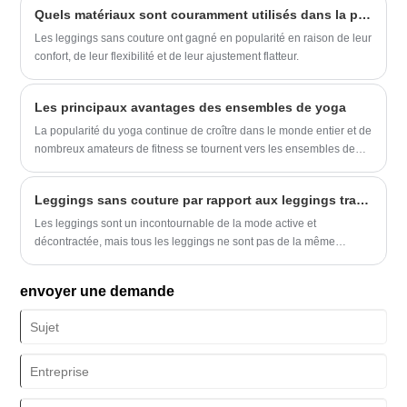
Quels matériaux sont couramment utilisés dans la production de leggings sans couture?
pratique.
Les leggings sans couture ont gagné en popularité en raison de leur
confort, de leur flexibilité et de leur ajustement flatteur.
Les principaux avantages des ensembles de yoga
La popularité du yoga continue de croître dans le monde entier et de
nombreux amateurs de fitness se tournent vers les ensembles de
yoga simples comme moyen simple mais efficace de pratiquer cet
exercice ancien. Les ensembles de yoga simples offrent une variété
Leggings sans couture par rapport aux leggings traditionnels cousus: quelle est la différence?
d'avantages aux praticiens de tous niveaux, des débutants aux
yogis avancés.
Les leggings sont un incontournable de la mode active et
décontractée, mais tous les leggings ne sont pas de la même
manière.
envoyer une demande