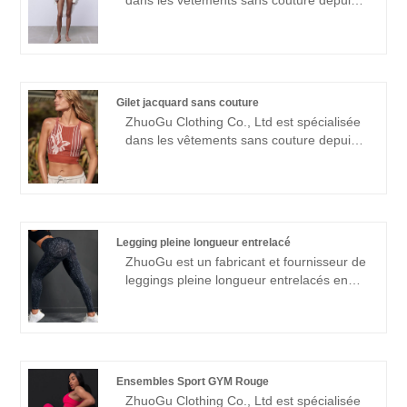
dans les vêtements sans couture depuis
technique forte, continuera à approfondir
de nombreuses années. ZhuoGu est un
la réforme, le mécanisme d'innovation,
leader professionnel des fabricants de
l'adaptation au marché, le développement
combinaisons sans couture à col en V de
global, l'accueil d'amis de tous horizons
haute qualité et à un prix raisonnable.
venus visiter, l'orientation et les
méthodes de gestion, force technique
négociations commerciales.
Gilet jacquard sans couture
forte, continuera à approfondir la réforme,
ZhuoGu Clothing Co., Ltd est spécialisée
mécanisme d'innovation, s'adapter au
dans les vêtements sans couture depuis
marché, développement global, accueillir
de nombreuses années. ZhuoGu est un
des amis de tous horizons venus visiter,
leader professionnel des fabricants de
des conseils et des négociations
gilets Jacquard sans couture de haute
commerciales.
qualité et à un prix raisonnable. forte force
technique, continuera à approfondir la
Legging pleine longueur entrelacé
réforme, mécanisme d'innovation,
ZhuoGu est un fabricant et fournisseur de
s'adapter au marché, développement
leggings pleine longueur entrelacés en
global, accueillir des amis de tous
Chine qui peut vendre en gros des
horizons venus visiter, des conseils et des
leggings pleine longueur entrelacés.
négociations commerciales.
ZhuoGu Clothing Co., Ltd est spécialisée
dans les vêtements sans couture depuis
de nombreuses années. Nous adhérerons
Ensembles Sport GYM Rouge
toujours à l'objectif de "qualité, crédibilité",
ZhuoGu Clothing Co., Ltd est spécialisée
avec des méthodes de gestion