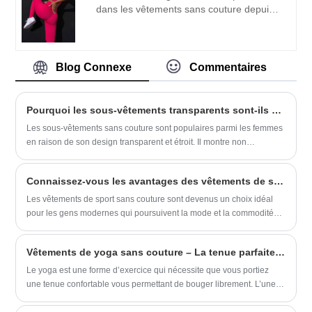
dans les vêtements sans couture depuis
scientifiques, une force technique forte,
de nombreuses années. ZhuoGu est un
continuerons à approfondir la réforme, le
leader professionnel GYM Red Sport Sets
mécanisme d'innovation, nous adapterons
fabricants avec une haute qualité et un
au marché, au développement global,
prix raisonnable. Nous adhérerons
Blog Connexe
Commentaires
accueillerons des amis de tous horizons
toujours à l'objectif "qualité, crédibilité",
pour visiter, conseils et négociations
avec des méthodes de gestion
commerciales.
scientifiques , force technique forte,
Pourquoi les sous-vêtements transparents sont-ils si populaires parmi les femmes?
continuera à approfondir la réforme, le
Les sous-vêtements sans couture sont populaires parmi les femmes
mécanisme d'innovation, l'adaptation au
en raison de son design transparent et étroit. Il montre non
marché, le développement global,
seulement les courbes parfaites des femmes, mais présente
l'accueil d'amis de tous horizons venus
également de nombreux avantages.
visiter, l'orientation et les négociations
Connaissez-vous les avantages des vêtements de sport transparents?
commerciales.
Les vêtements de sport sans couture sont devenus un choix idéal
pour les gens modernes qui poursuivent la mode et la commodité
avec son confort, son élasticité, son esthétique, son efficacité et sa
durabilité. Qu'il s'agisse d'une usure quotidienne ou d'un sport et de
Vêtements de yoga sans couture – La tenue parfaite pour votre prochain cours de yoga
la forme physique, les vêtements sans couture peuvent vous offrir
une expérience de dressing de haute qualité.
Le yoga est une forme d’exercice qui nécessite que vous portiez
une tenue confortable vous permettant de bouger librement. L’une
des plus grandes préoccupations des yogis est le type de vêtements
à porter, car cela peut avoir un impact considérable sur leur