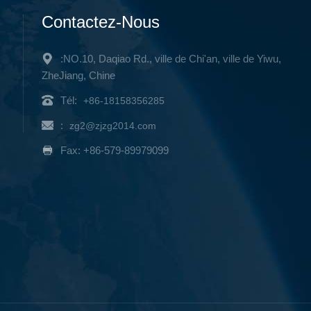
Contactez-Nous
:NO.10, Daqiao Rd., ville de Chi'an, ville de Yiwu,
ZheJiang, Chine
Tél:
+86-18158356285
:
zg2@zjzg2014.com
Fax: +86-579-89979099