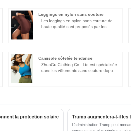
Leggings en nylon sans couture
Les leggings en nylon sans couture de
haute qualité sont proposés par les
fabricants de Chine Zhuogu. Zhuogu
Clothing Co., Ltd est spécialisé dans les
vêtements sans couture depuis de
nombreuses années. Nous adhérerons
toujours à l'objectif de la «qualité, de la
Camisole côtelée tendance
crédibilité», avec des méthodes de
ZhuoGu Clothing Co., Ltd est spécialisée
gestion scientifique, une forte force
dans les vêtements sans couture depuis
technique, continuera d'approfondir la
de nombreuses années. ZhuoGu est un
réforme, le mécanisme d'innovation,
leader professionnel des fabricants de
l'adaptation du marché, le
Fashion Rib Cami de haute qualité et à
développement complet, les amis
un prix raisonnable. forte force
bienvenus de tous les horizons viennent
technique, continuera à approfondir la
visiter, les conseils et les négociations
réforme, mécanisme d'innovation,
commerciales.
s'adapter au marché, développement
nent la protection solaire
Trump augmentera-t-il les t
global, accueillir des amis de tous
horizons venus visiter, des conseils et
L'administration Trump peut menac
des négociations commerciales.
commerciales plus sévères si elle