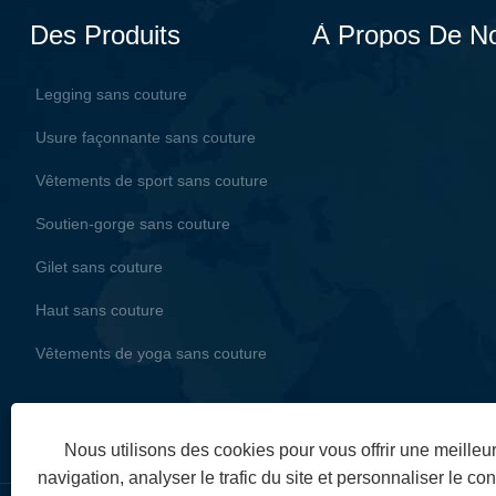
Des Produits
À Propos De N
Legging sans couture
Usure façonnante sans couture
Vêtements de sport sans couture
Soutien-gorge sans couture
Gilet sans couture
Haut sans couture
Vêtements de yoga sans couture
Nous utilisons des cookies pour vous offrir une meille
navigation, analyser le trafic du site et personnaliser le con