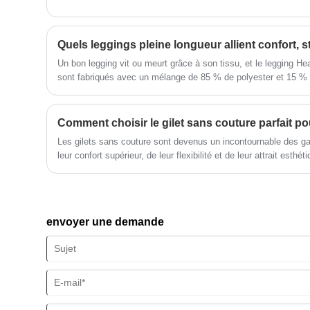
Un bon legging vit ou meurt grâce à son tissu, et le legging Heath
sont fabriqués avec un mélange de 85 % de polyester et 15 % d
polyester brillant et bon marché que vous trouverez dans les le
tissu chiné, doux, avec une texture subtile et sourde qui cach
minuscules bouloches qui apparaissent toujours sur d'autres le
et qui semble bien plus poli que le noir uni. Le mélange d'élasth
Les gilets sans couture sont devenus un incontournable des g
s'étire suffisamment pour vous permettre de vous accroupir, d
leur confort supérieur, de leur flexibilité et de leur attrait esth
chaussures ou de courir après un chariot d'épicerie en fuite s
être difficile compte tenu du grand nombre d’options disponible
point que les leggings commencent à s'affaisser au niveau des
vous devez savoir, des matériaux et de l'ajustement à la fonctio
portés. C'est le genre de tissu qui est doux sur votre peau, san
aider à prendre une décision éclairée qui correspond à vos bes
donc le porter toute la journée sans vouloir les retirer dès votre
envoyer une demande