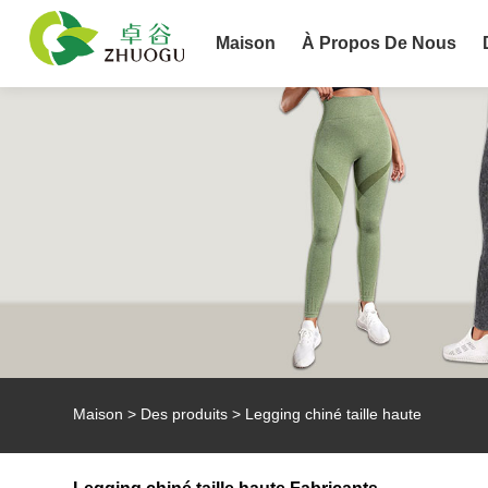
Maison
À Propos De Nous
Maison
>
Des produits
>
Legging chiné taille haute