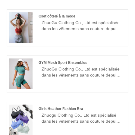
de bodys à manches longues avec une
haute qualité et un prix raisonnable. Nous
adhérerons toujours à l'objectif de
Gilet côtelé à la mode
"qualité, crédibilité", avec une gestion
ZhuoGu Clothing Co., Ltd est spécialisée
scientifique méthodes, force technique
dans les vêtements sans couture depuis
forte, continuera à approfondir la réforme,
de nombreuses années. ZhuoGu est un
mécanisme d'innovation, s'adapter au
leader professionnel des fabricants de
marché, développement global, accueillir
gilets à la mode de haute qualité et à un
des amis de tous horizons venus visiter,
prix raisonnable. forte force technique,
des conseils et des négociations
continuera à approfondir la réforme,
commerciales.
GYM Mesh Sport Ensembles
mécanisme d'innovation, s'adapter au
ZhuoGu Clothing Co., Ltd est spécialisée
marché, développement global, accueillir
dans les vêtements sans couture depuis
des amis de tous horizons venus visiter,
de nombreuses années. ZhuoGu est un
des conseils et des négociations
leader professionnel GYM Mesh Sport
commerciales.
Sets fabricants avec une haute qualité et
un prix raisonnable. Nous adhérerons
toujours à l'objectif "qualité, crédibilité",
Girls Heather Fashion Bra
avec des méthodes de gestion
Zhuogu Clothing Co., Ltd est spécialisé
scientifiques , force technique forte,
dans les vêtements sans couture depuis
continuera à approfondir la réforme, le
de nombreuses années.Zhuogu est un
mécanisme d'innovation, l'adaptation au
fabricant de soutien-gorge de mode