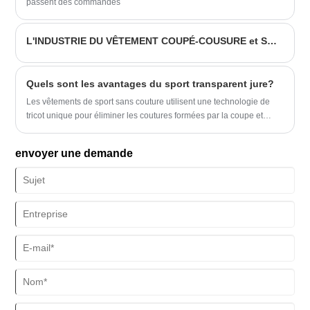
la demande croissante de nos clients, nous avons agrandi nos
passent des commandes
installations de production et diversifié notre gamme de produits ;
nous proposons désormais non seulement des vêtements sans
L'INDUSTRIE DU VÊTEMENT COUPÉ-COUSURE et SANS COUTURE
coutures, mais également une variété de vêtements de sport et de
vêtements de fitness à coutures coupées.
Quels sont les avantages du sport transparent jure?
Les vêtements de sport sans couture utilisent une technologie de
tricot unique pour éliminer les coutures formées par la coupe et
l'épissage traditionnels, améliorant considérablement le confort de
port.
envoyer une demande