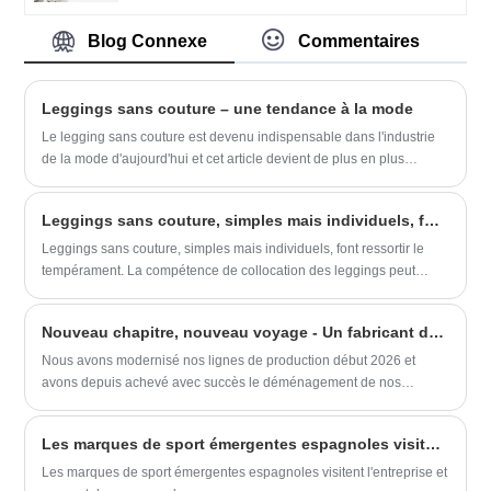
marché, le développement global,
Heather de haute qualité et un prix de
l'accueil d'amis de tous horizons venus
haute qualité et de haute qualité, nous
Blog Connexe
Commentaires
visiter, l'orientation et les négociations
allons toujours approfondir la réforme de
commerciales.
la "qualité, l'adaptation à l'entreprise, le
marché, le développement complet, le
Leggings sans couture – une tendance à la mode
développement de bienfaisance, le
Le legging sans couture est devenu indispensable dans l'industrie
développement de bienfaisance, le
de la mode d'aujourd'hui et cet article devient de plus en plus
développement de la vie, l'adaptation à la
populaire. Le legging sans couture est un type de pantalon moulant
marché, négociations.
avec un design sans couture qui est non seulement pratique et à la
Leggings sans couture, simples mais individuels, font ressortir le tempérament
mode, mais surtout, il a un très haut niveau de confort car il n'a pas
besoin de faire face à trop de coutures et de joints, donc il ne le fait
Leggings sans couture, simples mais individuels, font ressortir le
pas. limitez vos mouvements comme un pantalon serré ordinaire.
tempérament. La compétence de collocation des leggings peut
remonter de la taille et de la longueur du pantalon pour résoudre
Nouveau chapitre, nouveau voyage - Un fabricant de vêtements en Chine dédié au service des marques mondiales
Nous avons modernisé nos lignes de production début 2026 et
avons depuis achevé avec succès le déménagement de nos
bureaux en début de semaine. Grâce au soutien de nos précieux
clients au cours de plus d’une décennie de croissance, nous nous
Les marques de sport émergentes espagnoles visitent l'entreprise et passent des commandes
sommes imposés comme une entreprise leader dans le secteur de
la fabrication de vêtements sans couture. De plus, pour répondre à
Les marques de sport émergentes espagnoles visitent l'entreprise et