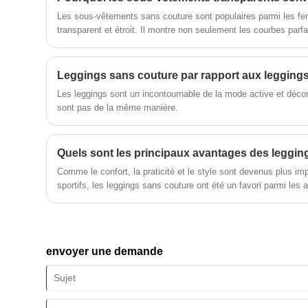
réforme, mécanisme d'innovation,
Les sous-vêtements sans couture sont populaires parmi les f
s'adapter au marché, développement
transparent et étroit. Il montre non seulement les courbes par
global, accueillir des amis de tous
également de nombreux avantages.
horizons venus visiter, des conseils et
des négociations commerciales.
Les leggings sont un incontournable de la mode active et déco
sont pas de la même manière.
Comme le confort, la praticité et le style sont devenus plus i
sportifs, les leggings sans couture ont été un favori parmi les a
envoyer une demande