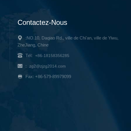
Contactez-Nous
:NO.10, Daqiao Rd., ville de Chi'an, ville de Yiwu,
ZheJiang, Chine
Tél:
+86-18158356285
:
zg2@zjzg2014.com
Fax: +86-579-89979099