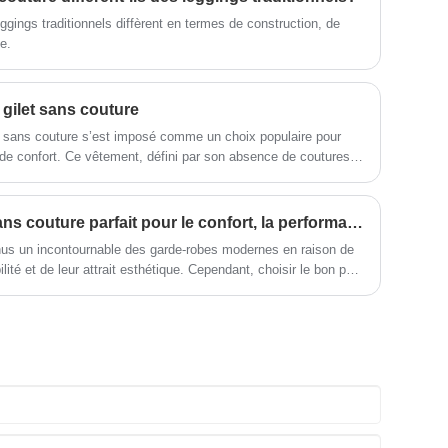
méthodes de gestion scientifique, une
forte force technique, continuera
ggings traditionnels diffèrent en termes de construction, de
d'approfondir la réforme, le mécanisme
e.
d'innovation, l'adaptation du marché, le
développement complet, les amis
bienvenus de tous les horizons viennent
 gilet sans couture
visiter, les conseils et les négociations
t sans couture s’est imposé comme un choix populaire pour
commerciales.
de confort. Ce vêtement, défini par son absence de coutures
moderne à la fois stylé et pratique.
Comment choisir le gilet sans couture parfait pour le confort, la performance et le style ?
nus un incontournable des garde-robes modernes en raison de
bilité et de leur attrait esthétique. Cependant, choisir le bon peut
d nombre d’options disponibles. Ce guide explore tout ce que
 de l'ajustement à la fonctionnalité et à l'entretien, pour vous
rée qui correspond à vos besoins.