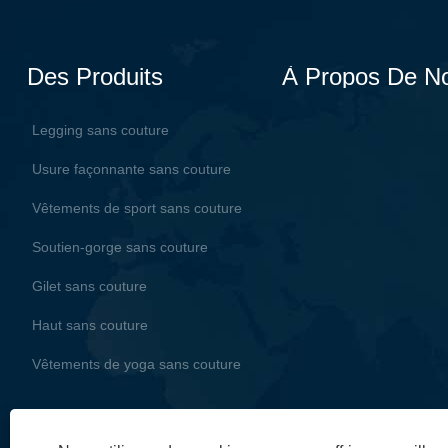
Des Produits
À Propos De N
Legging sans couture
Usure façonnante sans couture
Vêtements de sport sans couture
Soutien-gorge sans couture
Gilet sans couture
Haut sans couture
Vêtements de yoga sans couture