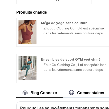
Produits chauds
Méga de yoga sans couture
Zhuogu Clothing Co., Ltd est spécialisé
dans les vêtements sans couture depuis
de nombreuses années.Zhuogu est un
leader professionnel des fabricants de
cultures de yoga sans folie avec un prix
de haute qualité et un prix raisonnable.
Guidance et négociations commerciales.
Ensembles de sport GYM vert chiné
ZhuoGu Clothing Co., Ltd est spécialisée
dans les vêtements sans couture depuis
de nombreuses années. ZhuoGu est un
leader professionnel GYM Green
Heather Sport Sets fabricants avec une
haute qualité et un prix raisonnable.
Blog Connexe
Commentaires
Nous adhérerons toujours à l'objectif
"qualité, crédibilité", avec une gestion
scientifique méthodes, force technique
forte, continuera à approfondir la