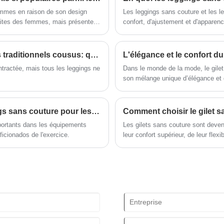
méthodes de gestion scientifiques. ,
force technique forte, continuera à
emmes en raison de son design
Les leggings sans couture et les le
approfondir la réforme, le mécanisme
faites des femmes, mais présente
confort, d'ajustement et d'apparenc
d'innovation, l'adaptation au marché, le
développement global, l'accueil d'amis
de tous horizons venus visiter,
Leggings sans couture par rapport aux leggings traditionnels cousus: quelle est la différence?
L'élégance et le confort du
l'orientation et les négociations
ntractée, mais tous les leggings ne
Dans le monde de la mode, le gile
commerciales.
son mélange unique d’élégance et 
apparentes, offre un look épuré et 
Quels sont les principaux avantages des leggings sans couture pour les activités sportives?
mportants dans les équipements
Les gilets sans couture sont deve
ficionados de l'exercice.
leur confort supérieur, de leur flexi
être difficile compte tenu du gran
vous devez savoir, des matériaux et
aider à prendre une décision éclai