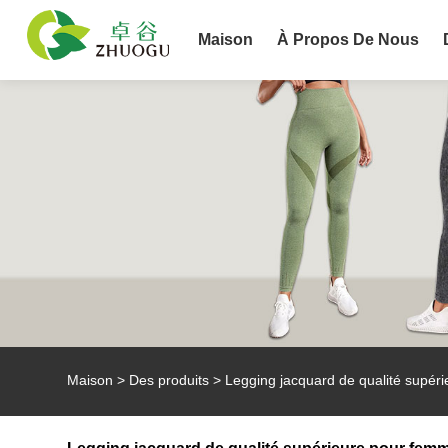
Maison
À Propos De Nous
Maison
>
Des produits
>
Legging jacquard de qualité supér