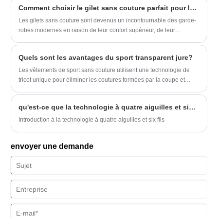
problèmes, l'optimisation des processus de tricotage, l'adoption de
Comment choisir le gilet sans couture parfait pour le confort, la performance et le style ?
dynamiques, il est essentiel de comprendre ce qui distingue les
technologies avancées sans couture et une gestion efficace des
leggings sans couture pour apprécier leur popularité croissante. Ce
matériaux sont essentielles pour améliorer l'efficacité de la
Les gilets sans couture sont devenus un incontournable des garde-
guide explore les caractéristiques déterminantes des leggings sans
production et la qualité des produits.
robes modernes en raison de leur confort supérieur, de leur
couture, leurs avantages pour diverses activités, les spécifications
flexibilité et de leur attrait esthétique. Cependant, choisir le bon peut
détaillées de nos meilleurs modèles et les réponses aux questions
être difficile compte tenu du grand nombre d’options disponibles. Ce
Quels sont les avantages du sport transparent jure?
courantes pour souligner pourquoi ils sont devenus un essentiel de
guide explore tout ce que vous devez savoir, des matériaux et de
votre garde-robe.
l'ajustement à la fonctionnalité et à l'entretien, pour vous aider à
Les vêtements de sport sans couture utilisent une technologie de
prendre une décision éclairée qui correspond à vos besoins.
tricot unique pour éliminer les coutures formées par la coupe et
l'épissage traditionnels, améliorant considérablement le confort de
port.
qu'est-ce que la technologie à quatre aiguilles et six fils en usine
Introduction à la technologie à quatre aiguilles et six fils
envoyer une demande