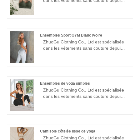
dans les vêtements sans couture depuis
l'accueil d'amis de tous horizons venus
de nombreuses années.Zhuogu est un
visiter, l'orientation et les négociations
leader professionnel de soutien moyen de
commerciales.
soutien à soutien moyen avec un objectif
de soutien-gorge de haute qualité et un
prix raisonnable. négociations
Ensembles Sport GYM Blanc Ivoire
commerciales.
ZhuoGu Clothing Co., Ltd est spécialisée
dans les vêtements sans couture depuis
de nombreuses années. ZhuoGu est un
leader professionnel GYM Ivory White
Sport Sets fabricants de haute qualité et à
un prix raisonnable. Nous adhérerons
toujours à l'objectif "qualité, crédibilité",
Ensembles de yoga simples
avec une gestion scientifique méthodes,
ZhuoGu Clothing Co., Ltd est spécialisée
force technique forte, continuera à
dans les vêtements sans couture depuis
approfondir la réforme, mécanisme
de nombreuses années. ZhuoGu est un
d'innovation, s'adapter au marché,
leader professionnel des fabricants
développement global, accueillir des amis
d'ensembles de yoga simples de haute
de tous horizons venus visiter, des
qualité et à un prix raisonnable. forte force
conseils et des négociations
technique, continuera à approfondir la
commerciales.
Camisole côtelée lisse de yoga
réforme, mécanisme d'innovation,
ZhuoGu Clothing Co., Ltd est spécialisée
s'adapter au marché, développement