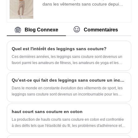
dans les vêtements sans couture depuis
global, accueillir des amis de tous
de nombreuses années. ZhuoGu est un
horizons à visiter, des conseils et des
leader professionnel Smooth Rib of Yoga
négociations commerciales.
Cami fabricants avec une haute qualité et
un prix raisonnable. Nous adhérerons
Blog Connexe
Commentaires
toujours à l'objectif "qualité, crédibilité",
avec une gestion scientifique méthodes,
force technique forte, continuera à
Quel est l'intérêt des leggings sans couture?
approfondir la réforme, mécanisme
Ces dernières années, les leggings sans couture sont devenus un
d'innovation, s'adapter au marché,
favori parmi les amateurs de fitness, les amateurs de yoga et les
développement global, accueillir des amis
fashionistas de tous les jours. Mais qu'est-ce qui distingue
de tous horizons venus visiter, des
exactement ces leggings des options traditionnelles, et pourquoi
conseils et des négociations
Qu’est-ce qui fait des leggings sans couture un incontournable des vêtements de sport modernes ?
sont-ils si populaires?
commerciales.
Dans le monde en constante évolution des vêtements de sport, les
leggings sans couture sont devenus un incontournable pour les
amateurs de fitness, les athlètes et les porteurs de tous les jours.
Contrairement aux leggings cousus traditionnels, les modèles sans
haut court sans couture en coton
couture offrent un mélange de confort, de performance et de
polyvalence qui répond aux exigences des modes de vie modernes,
La production de hauts courts sans couture en coton est confrontée
que ce soit pour aller à la salle de sport, faire des courses ou se
à des défis tels que l'élasticité du fil, les problèmes d'adhérence et la
prélasser à la maison. Alors que les consommateurs privilégient de
complexité de la technologie sans couture. Pour surmonter ces
plus en plus les vêtements qui s'adaptent à leurs routines