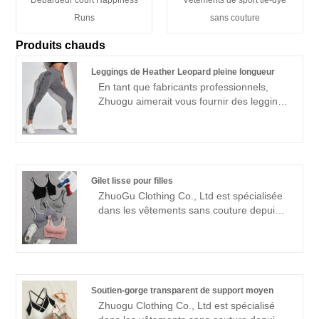
Débardeur court Happiness
Vêtements de sport tie-dye
Runs
sans couture
Produits chauds
Leggings de Heather Leopard pleine longueur
En tant que fabricants professionnels,
Zhuogu aimerait vous fournir des leggings
de Heather Leopard. Zhuogu Clothing
Co., Ltd est spécialisé dans les vêtements
sans couture depuis de nombreuses
années. Nous adhérerons toujours à
l'objectif de la «qualité, de la crédibilité»,
Gilet lisse pour filles
avec des méthodes de gestion
ZhuoGu Clothing Co., Ltd est spécialisée
scientifique, une forte force technique,
dans les vêtements sans couture depuis
continuera d'approfondir la réforme, le
de nombreuses années. ZhuoGu est un
mécanisme d'innovation, l'adaptation du
leader professionnel des fabricants de
marché, le développement complet, les
gilets lisses pour filles de haute qualité et
amis bienvenus de tous les horizons
à un prix raisonnable. , force technique
viennent visiter, les conseils et les
forte, continuera à approfondir la réforme,
négociations commerciales.
Soutien-gorge transparent de support moyen
le mécanisme d'innovation, l'adaptation
Zhuogu Clothing Co., Ltd est spécialisé
au marché, le développement global,